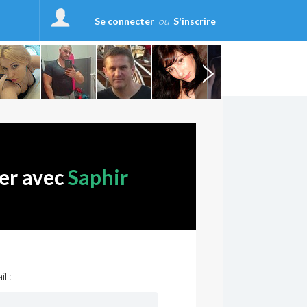
Se connecter
ou
S'inscrire
ter avec
Saphir
l :