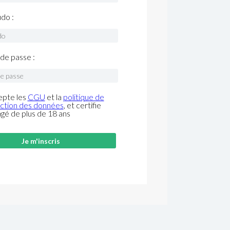
do :
de passe :
epte les
CGU
et la
politique de
ction des données
, et certifie
âgé de plus de 18 ans