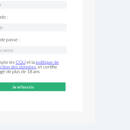
do :
de passe :
epte les
CGU
et la
politique de
ction des données
, et certifie
âgé de plus de 18 ans