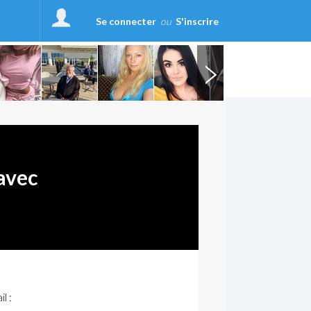
Se connecter
ou
S'inscrire
avec
l :