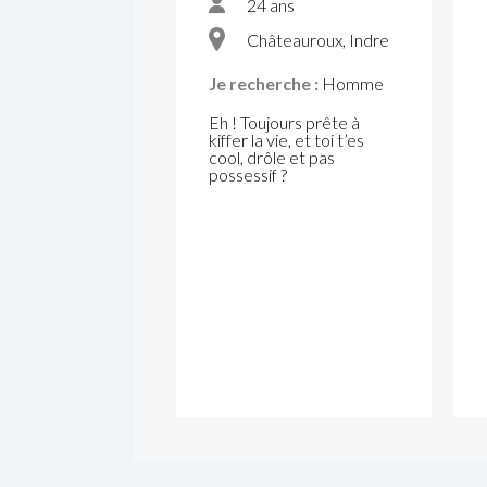
24 ans
Châteauroux, Indre
Je recherche :
Homme
Eh ! Toujours prête à
kiffer la vie, et toi t’es
cool, drôle et pas
possessif ?